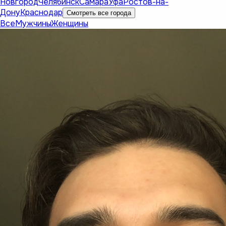
Новгород
Челябинск
Самара
Уфа
Ростов-на-
Дону
Краснодар
Смотреть все города
Все
Мужчины
Женщины