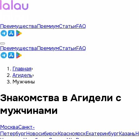
Преимущества
Премиум
Статьи
FAQ
Преимущества
Премиум
Статьи
FAQ
Главная
›
Агидель
›
Мужчины
Знакомства в Агидели с
мужчинами
Москва
Санкт-
Петербург
Новосибирск
Красноярск
Екатеринбург
Казань
Н