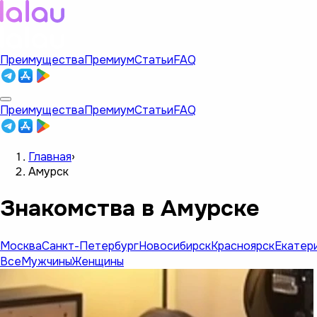
Преимущества
Премиум
Статьи
FAQ
Преимущества
Премиум
Статьи
FAQ
Главная
›
Амурск
Знакомства в Амурске
Москва
Санкт-Петербург
Новосибирск
Красноярск
Екатер
Все
Мужчины
Женщины