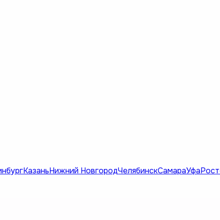
инбург
Казань
Нижний Новгород
Челябинск
Самара
Уфа
Рост