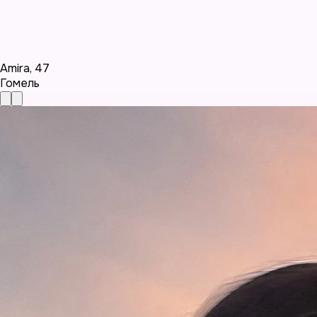
Amira
,
47
Гомель