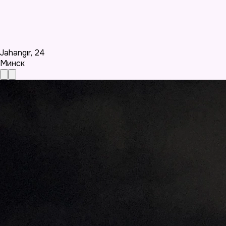
Jahangır
,
24
Минск