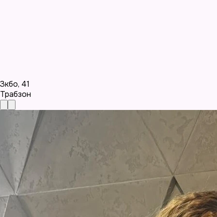
Зкбо
,
41
Трабзон