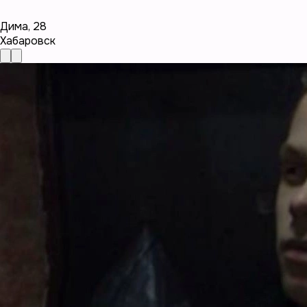
Дима
,
28
Хабаровск