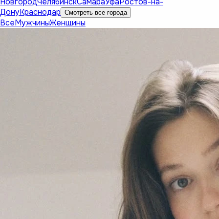
Новгород
Челябинск
Самара
Уфа
Ростов-на-
Дону
Краснодар
Смотреть все города
Все
Мужчины
Женщины