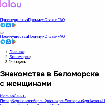
Преимущества
Премиум
Статьи
FAQ
Преимущества
Премиум
Статьи
FAQ
Главная
›
Беломорск
›
Женщины
Знакомства в Беломорске
с женщинами
Москва
Санкт-
Петербург
Новосибирск
Красноярск
Екатеринбург
Казань
Н