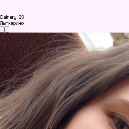
Dainary
,
20
Лыткарино