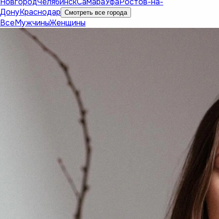
Новгород
Челябинск
Самара
Уфа
Ростов-на-
Дону
Краснодар
Смотреть все города
Все
Мужчины
Женщины