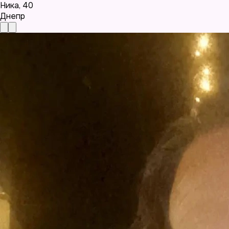
Ника
,
40
Днепр