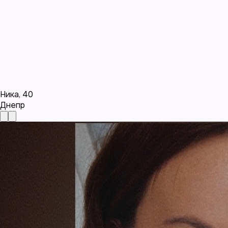
Ника
,
40
Днепр