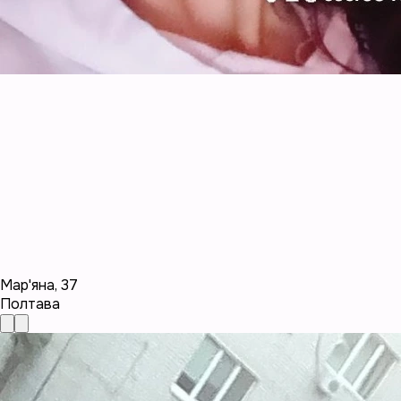
Мар'яна
,
37
Полтава