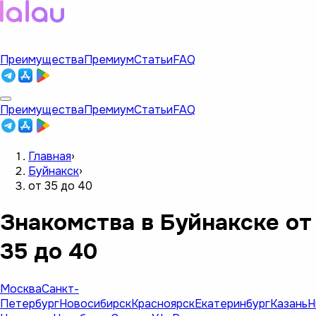
Преимущества
Премиум
Статьи
FAQ
Преимущества
Премиум
Статьи
FAQ
Главная
›
Буйнакск
›
от 35 до 40
Знакомства в Буйнакске от
35 до 40
Москва
Санкт-
Петербург
Новосибирск
Красноярск
Екатеринбург
Казань
Н