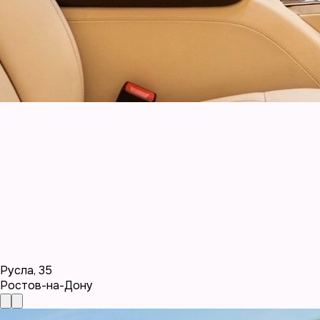
Русла
,
35
Ростов-на-Дону