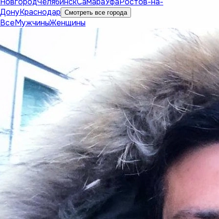
Новгород
Челябинск
Самара
Уфа
Ростов-на-
Дону
Краснодар
Смотреть все города
Все
Мужчины
Женщины