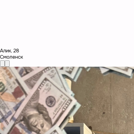
Алик
,
28
Смоленск