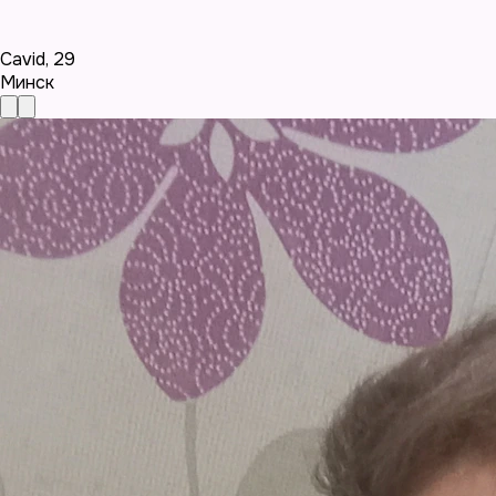
Cavid
,
29
Минск