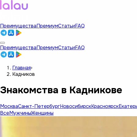
Преимущества
Премиум
Статьи
FAQ
Преимущества
Премиум
Статьи
FAQ
Главная
›
Кадников
Знакомства в Кадникове
Москва
Санкт-Петербург
Новосибирск
Красноярск
Екатер
Все
Мужчины
Женщины