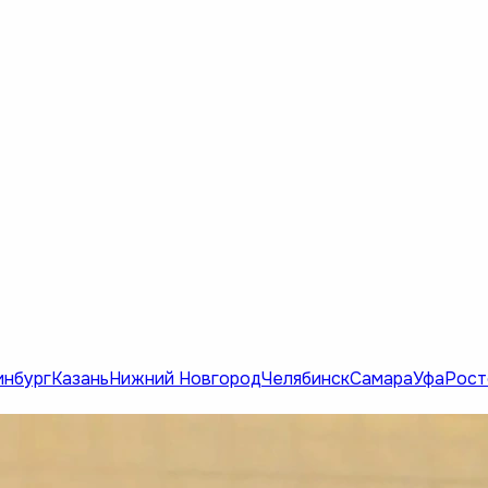
инбург
Казань
Нижний Новгород
Челябинск
Самара
Уфа
Рост