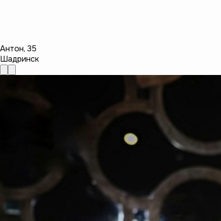
Антон
,
35
Шадринск