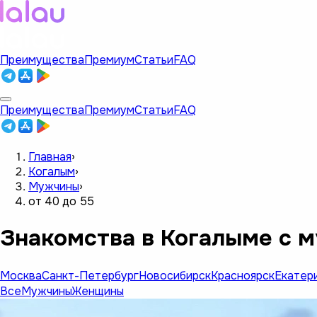
Преимущества
Премиум
Статьи
FAQ
Преимущества
Премиум
Статьи
FAQ
Главная
›
Когалым
›
Мужчины
›
от 40 до 55
Знакомства в Когалыме с м
Москва
Санкт-Петербург
Новосибирск
Красноярск
Екатер
Все
Мужчины
Женщины