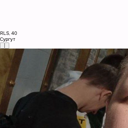
RLS
,
40
Сургут