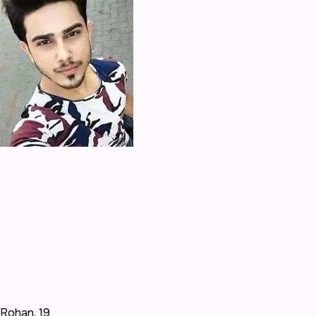
Rohan
,
19