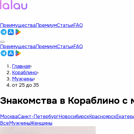
Преимущества
Премиум
Статьи
FAQ
Преимущества
Премиум
Статьи
FAQ
Главная
›
Кораблино
›
Мужчины
›
от 25 до 35
Знакомства в Кораблино с 
Москва
Санкт-Петербург
Новосибирск
Красноярск
Екатер
Все
Мужчины
Женщины