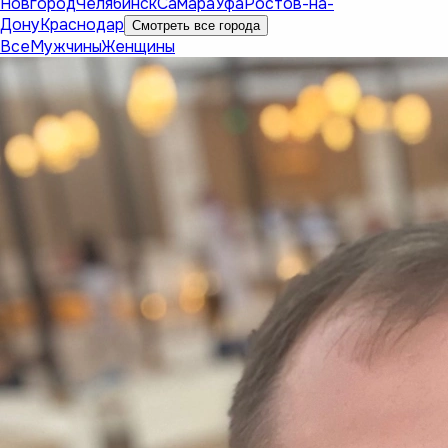
Новгород
Челябинск
Самара
Уфа
Ростов-на-
Дону
Краснодар
Смотреть все города
Все
Мужчины
Женщины