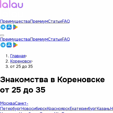
Преимущества
Премиум
Статьи
FAQ
Преимущества
Премиум
Статьи
FAQ
Главная
›
Кореновск
›
от 25 до 35
Знакомства в Кореновске
от 25 до 35
Москва
Санкт-
Петербург
Новосибирск
Красноярск
Екатеринбург
Казань
Н