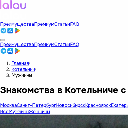
Преимущества
Премиум
Статьи
FAQ
Преимущества
Премиум
Статьи
FAQ
Главная
›
Котельнич
›
Мужчины
Знакомства в Котельниче 
Москва
Санкт-Петербург
Новосибирск
Красноярск
Екатер
Все
Мужчины
Женщины