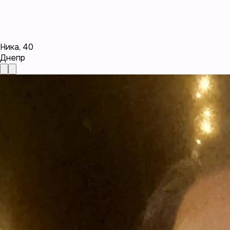
Ника
,
40
Днепр