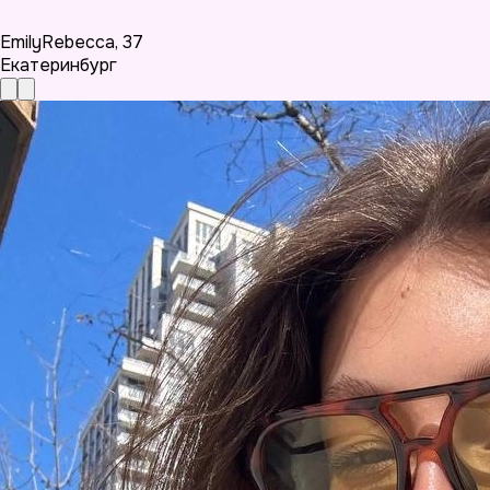
EmilyRebecca
,
37
Екатеринбург