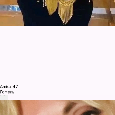
Amira
,
47
Гомель