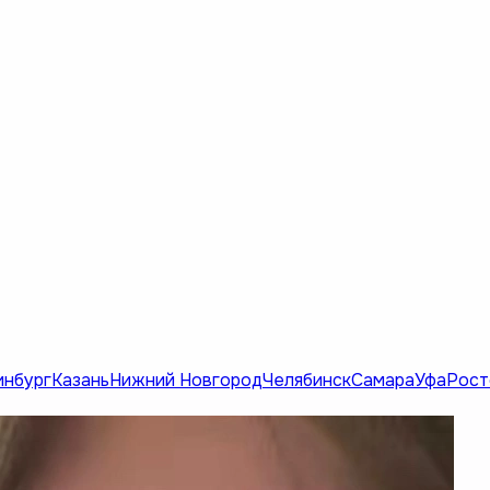
инбург
Казань
Нижний Новгород
Челябинск
Самара
Уфа
Рост