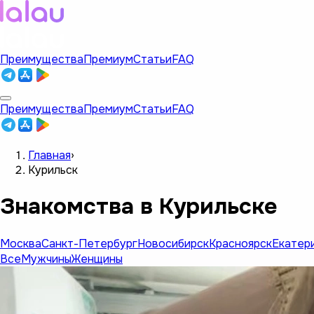
Преимущества
Премиум
Статьи
FAQ
Преимущества
Премиум
Статьи
FAQ
Главная
›
Курильск
Знакомства в Курильске
Москва
Санкт-Петербург
Новосибирск
Красноярск
Екатер
Все
Мужчины
Женщины