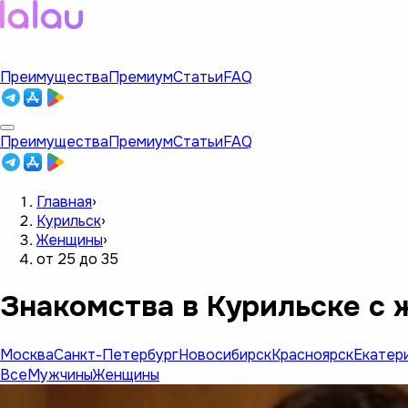
Преимущества
Премиум
Статьи
FAQ
Преимущества
Премиум
Статьи
FAQ
Главная
›
Курильск
›
Женщины
›
от 25 до 35
Знакомства в Курильске с 
Москва
Санкт-Петербург
Новосибирск
Красноярск
Екатер
Все
Мужчины
Женщины