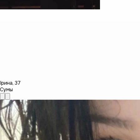
Ірина
,
37
Сумы