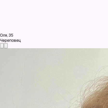
Оля
,
35
Череповец