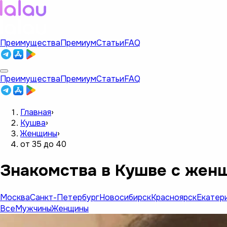
Преимущества
Премиум
Статьи
FAQ
Преимущества
Премиум
Статьи
FAQ
Главная
›
Кушва
›
Женщины
›
от 35 до 40
Знакомства в Кушве с женщ
Москва
Санкт-Петербург
Новосибирск
Красноярск
Екатер
Все
Мужчины
Женщины