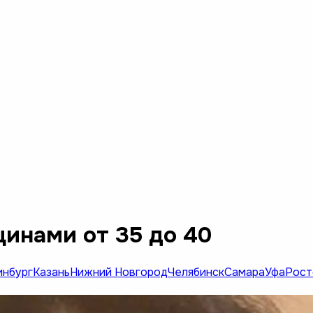
инами от 35 до 40
инбург
Казань
Нижний Новгород
Челябинск
Самара
Уфа
Рост