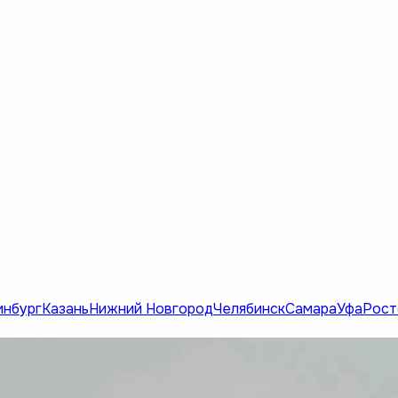
инбург
Казань
Нижний Новгород
Челябинск
Самара
Уфа
Рост