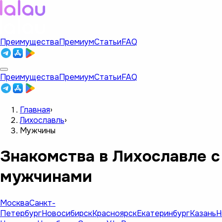
Преимущества
Премиум
Статьи
FAQ
Преимущества
Премиум
Статьи
FAQ
Главная
›
Лихославль
›
Мужчины
Знакомства в Лихославле с
мужчинами
Москва
Санкт-
Петербург
Новосибирск
Красноярск
Екатеринбург
Казань
Н