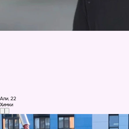
Али
,
22
Химки