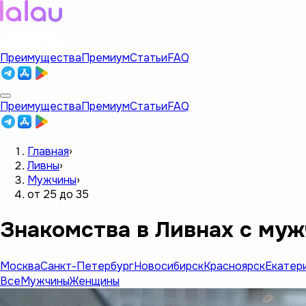
Преимущества
Премиум
Статьи
FAQ
Преимущества
Премиум
Статьи
FAQ
Главная
›
Ливны
›
Мужчины
›
от 25 до 35
Знакомства в Ливнах с муж
Москва
Санкт-Петербург
Новосибирск
Красноярск
Екатер
Все
Мужчины
Женщины