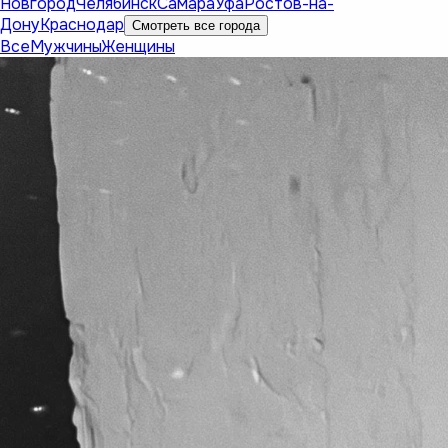
Новгород
Челябинск
Самара
Уфа
Ростов-на-
Дону
Краснодар
Смотреть все города
Все
Мужчины
Женщины