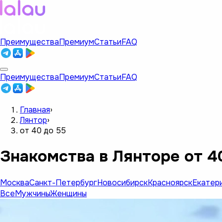
Преимущества
Премиум
Статьи
FAQ
Преимущества
Премиум
Статьи
FAQ
Главная
›
Лянтор
›
от 40 до 55
Знакомства в Лянторе от 4
Москва
Санкт-Петербург
Новосибирск
Красноярск
Екатер
Все
Мужчины
Женщины