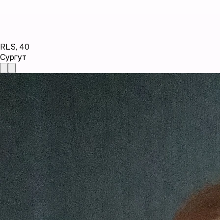
RLS
,
40
Сургут