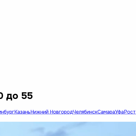
0 до 55
инбург
Казань
Нижний Новгород
Челябинск
Самара
Уфа
Рост