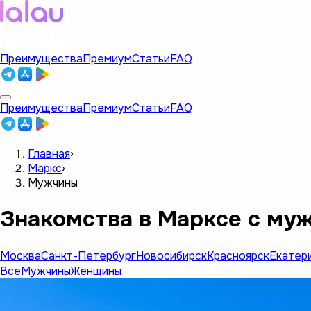
Преимущества
Премиум
Статьи
FAQ
Преимущества
Премиум
Статьи
FAQ
Главная
›
Маркс
›
Мужчины
Знакомства в Марксе с му
Москва
Санкт-Петербург
Новосибирск
Красноярск
Екатер
Все
Мужчины
Женщины