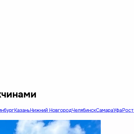
жчинами
инбург
Казань
Нижний Новгород
Челябинск
Самара
Уфа
Рост