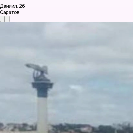
Даниил
,
26
Саратов