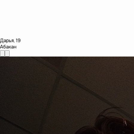
Дарья
,
19
Абакан