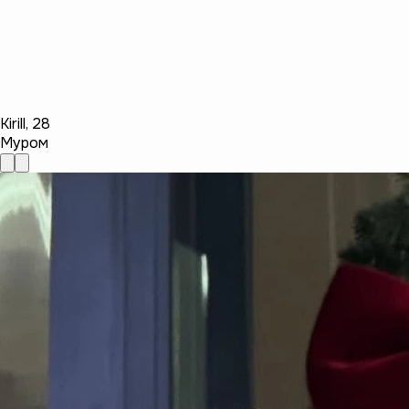
Kirill
,
28
Муром