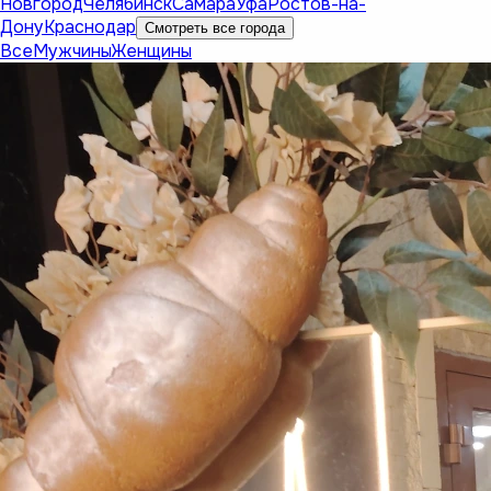
Новгород
Челябинск
Самара
Уфа
Ростов-на-
Дону
Краснодар
Смотреть все города
Все
Мужчины
Женщины