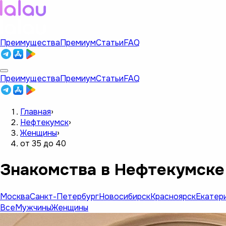
Преимущества
Премиум
Статьи
FAQ
Преимущества
Премиум
Статьи
FAQ
Главная
›
Нефтекумск
›
Женщины
›
от 35 до 40
Знакомства в Нефтекумске
Москва
Санкт-Петербург
Новосибирск
Красноярск
Екатер
Все
Мужчины
Женщины