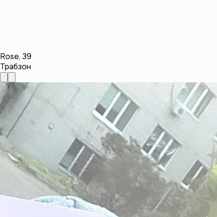
Rose
,
39
Трабзон