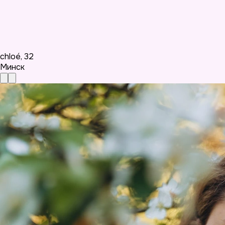
chloé
,
32
Минск