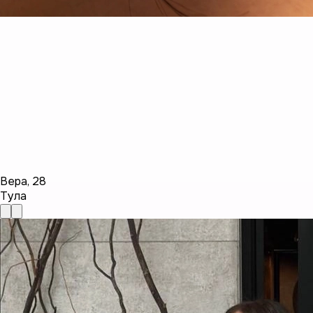
Вера
,
28
Тула