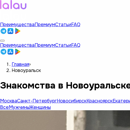
Преимущества
Премиум
Статьи
FAQ
Преимущества
Премиум
Статьи
FAQ
Главная
›
Новоуральск
Знакомства в Новоуральск
Москва
Санкт-Петербург
Новосибирск
Красноярск
Екатер
Все
Мужчины
Женщины