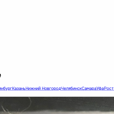
е
инбург
Казань
Нижний Новгород
Челябинск
Самара
Уфа
Рост