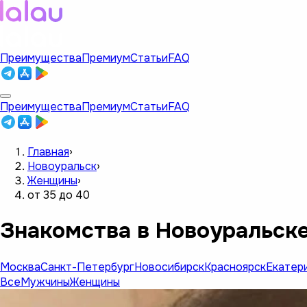
Преимущества
Премиум
Статьи
FAQ
Преимущества
Премиум
Статьи
FAQ
Главная
›
Новоуральск
›
Женщины
›
от 35 до 40
Знакомства в Новоуральске
Москва
Санкт-Петербург
Новосибирск
Красноярск
Екатер
Все
Мужчины
Женщины