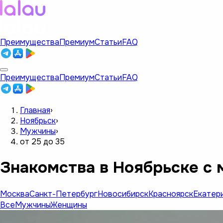
Преимущества
Премиум
Статьи
FAQ
Преимущества
Премиум
Статьи
FAQ
Главная
›
Ноябрьск
›
Мужчины
›
от 25 до 35
Знакомства в Ноябрьске с 
Москва
Санкт-Петербург
Новосибирск
Красноярск
Екатер
Все
Мужчины
Женщины