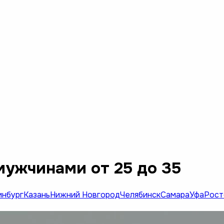
мужчинами от 25 до 35
инбург
Казань
Нижний Новгород
Челябинск
Самара
Уфа
Рост