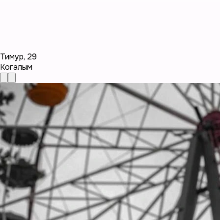
Тимур
,
29
Когалым