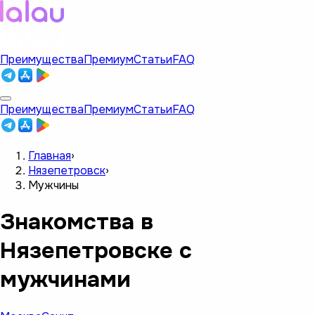
Преимущества
Премиум
Статьи
FAQ
Преимущества
Премиум
Статьи
FAQ
Главная
›
Нязепетровск
›
Мужчины
Знакомства в
Нязепетровске с
мужчинами