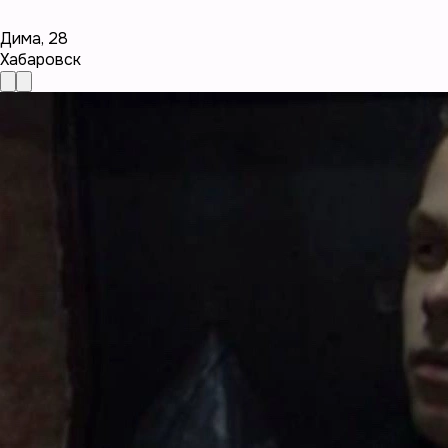
Дима
,
28
Хабаровск