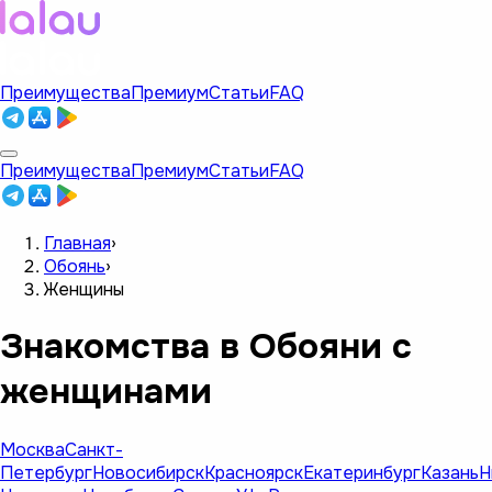
Преимущества
Премиум
Статьи
FAQ
Преимущества
Премиум
Статьи
FAQ
Главная
›
Обоянь
›
Женщины
Знакомства в Обояни с
женщинами
Москва
Санкт-
Петербург
Новосибирск
Красноярск
Екатеринбург
Казань
Н