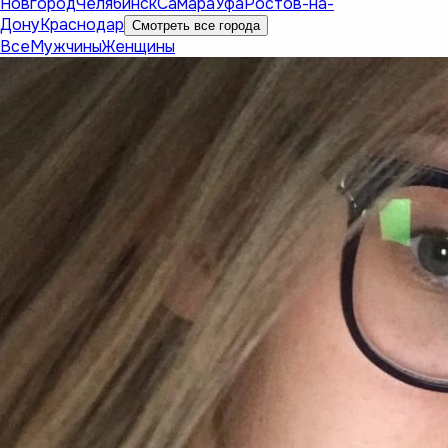
Новгород
Челябинск
Самара
Уфа
Ростов-на-
Дону
Краснодар
Смотреть все города
Все
Мужчины
Женщины