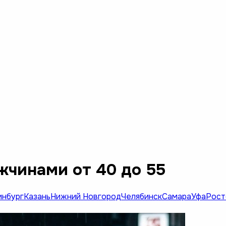
жчинами от 40 до 55
инбург
Казань
Нижний Новгород
Челябинск
Самара
Уфа
Рост