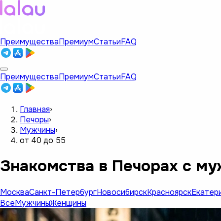
Преимущества
Премиум
Статьи
FAQ
Преимущества
Премиум
Статьи
FAQ
Главная
›
Печоры
›
Мужчины
›
от 40 до 55
Знакомства в Печорах с му
Москва
Санкт-Петербург
Новосибирск
Красноярск
Екатер
Все
Мужчины
Женщины