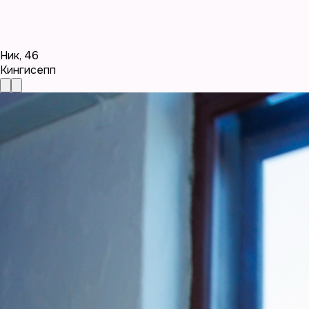
Ник
,
46
Кингисепп