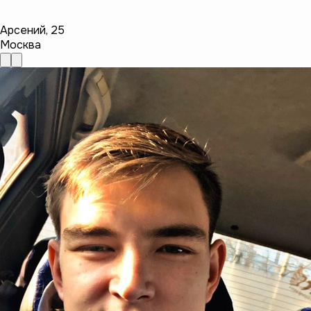
Арсений
,
25
Москва