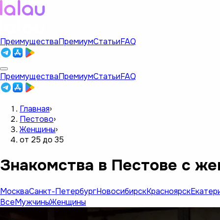
Преимущества
Премиум
Статьи
FAQ
Преимущества
Премиум
Статьи
FAQ
Главная
›
Пестово
›
Женщины
›
от 25 до 35
Знакомства в Пестове с же
Москва
Санкт-Петербург
Новосибирск
Красноярск
Екатер
Все
Мужчины
Женщины