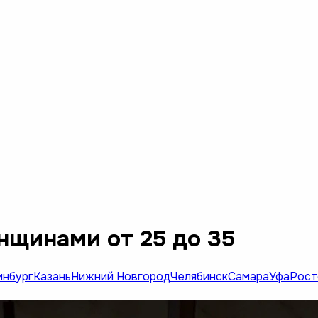
нщинами от 25 до 35
инбург
Казань
Нижний Новгород
Челябинск
Самара
Уфа
Рост