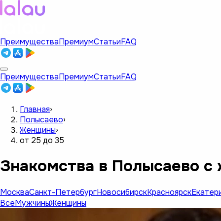
Преимущества
Премиум
Статьи
FAQ
Преимущества
Премиум
Статьи
FAQ
Главная
›
Полысаево
›
Женщины
›
от 25 до 35
Знакомства в Полысаево с 
Москва
Санкт-Петербург
Новосибирск
Красноярск
Екатер
Все
Мужчины
Женщины