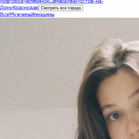
Новгород
Челябинск
Самара
Уфа
Ростов-на-
Дону
Краснодар
Смотреть все города
Все
Мужчины
Женщины