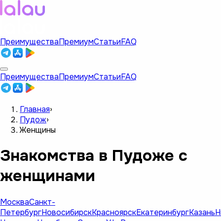
Преимущества
Премиум
Статьи
FAQ
Преимущества
Премиум
Статьи
FAQ
Главная
›
Пудож
›
Женщины
Знакомства в Пудоже с
женщинами
Москва
Санкт-
Петербург
Новосибирск
Красноярск
Екатеринбург
Казань
Н